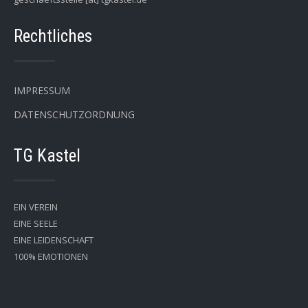
Rechtliches
IMPRESSUM
DATENSCHUTZORDNUNG
TG Kastel
EIN VEREIN
EINE SEELE
EINE LEIDENSCHAFT
100% EMOTIONEN