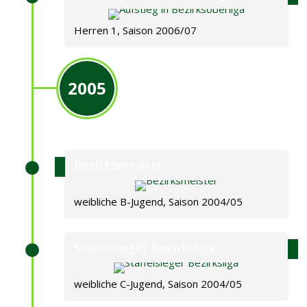
Herren 1, Saison 2006/07
2005
Bezirksmeister
weibliche B-Jugend, Saison 2004/05
Staffelsieger Bezirksliga
weibliche C-Jugend, Saison 2004/05