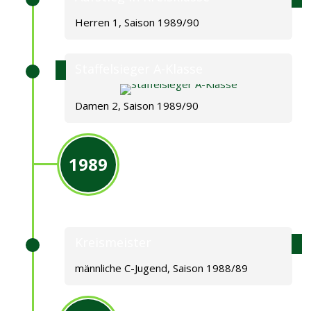
Herren 1, Saison 1989/90
Staffelsieger A-Klasse
Damen 2, Saison 1989/90
1989
Kreismeister
männliche C-Jugend, Saison 1988/89