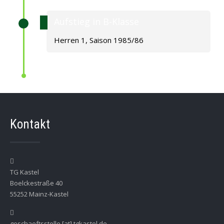
Aufstieg in B-Klasse
Herren 1, Saison 1985/86
Kontakt
TG Kastel
Boelckestraße 40
55252 Mainz-Kastel
geschaeftsstelle [at] tgkastel.de