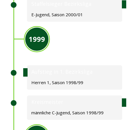
Staffelsieger Bezirksliga
E-Jugend, Saison 2000/01
1999
Aufstieg in 1. Bezirksliga
Herren 1, Saison 1998/99
Kreismeister
männliche C-Jugend, Saison 1998/99