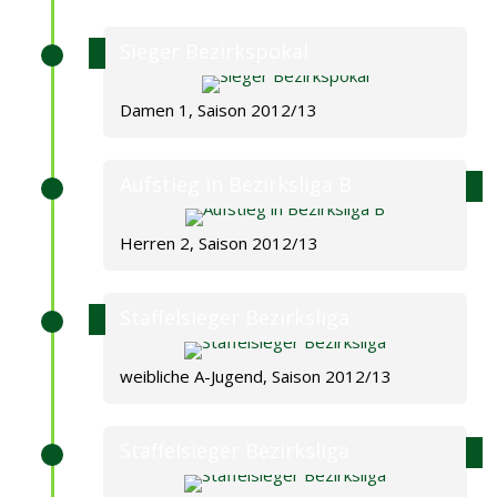
Sieger Bezirkspokal
Damen 1, Saison 2012/13
Aufstieg in Bezirksliga B
Herren 2, Saison 2012/13
Staffelsieger Bezirksliga
weibliche A-Jugend, Saison 2012/13
Staffelsieger Bezirksliga