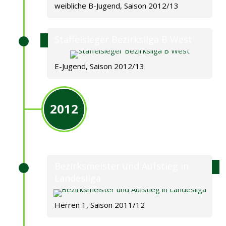
weibliche B-Jugend, Saison 2012/13
Staffelsieger Bezirksliga B West
E-Jugend, Saison 2012/13
2012
Bezirksmeister und Aufstieg in
Landesliga
Herren 1, Saison 2011/12