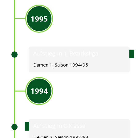
1995
Aufstieg in 1. Bezirksliga
Damen 1, Saison 1994/95
1994
Aufstieg in C-Klasse
Herren 3, Saison 1993/94