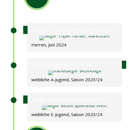
Sieger Triple-Turnier, Marktsteft
Herren, Juni 2024
Staffelsieger Bezirksliga
weibliche A-Jugend, Saison 2023/24
Sieger Bezirk Spielrunde West
weibliche E-Jugend, Saison 2023/24