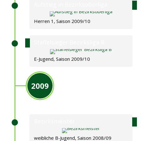
Aufstieg in Bezirksoberliga
Herren 1, Saison 2009/10
Staffelsieger Bezirksliga B
E-Jugend, Saison 2009/10
2009
Bezirksmeister
weibliche B-Jugend, Saison 2008/09