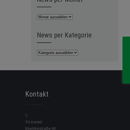
News
per
Monat
News per Kategorie
News
per
Kategorie
Kontakt
TG Kastel
Boelckestraße 40