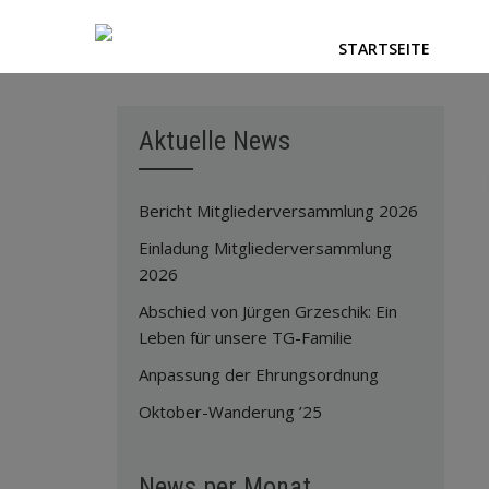
STARTSEITE
Aktuelle News
Bericht Mitgliederversammlung 2026
Einladung Mitgliederversammlung
2026
Abschied von Jürgen Grzeschik: Ein
Leben für unsere TG-Familie
Anpassung der Ehrungsordnung
Oktober-Wanderung ’25
News per Monat