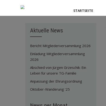
STARTSEITE
Aktuelle News
Bericht Mitgliederversammlung 2026
Einladung Mitgliederversammlung
2026
Abschied von Jürgen Grzeschik: Ein
Leben für unsere TG-Familie
Anpassung der Ehrungsordnung
Oktober-Wanderung ’25
News per Monat