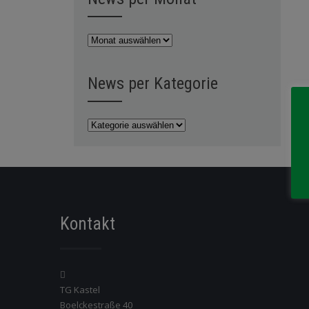
News
per
Monat
News per Kategorie
News
per
Kategorie
Kontakt
TG Kastel
Boelckestraße 40