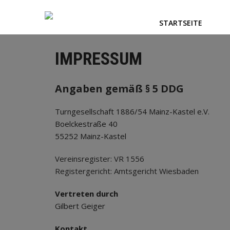
STARTSEITE
IMPRESSUM
Angaben gemäß § 5 DDG
Turngesellschaft 1886/54 Mainz-Kastel e.V.
Boelckestraße 40
55252 Mainz-Kastel
Vereinsregister: VR 1556
Registergericht: Amtsgericht Wiesbaden
Vertreten durch
Gilbert Geiger
Kontakt