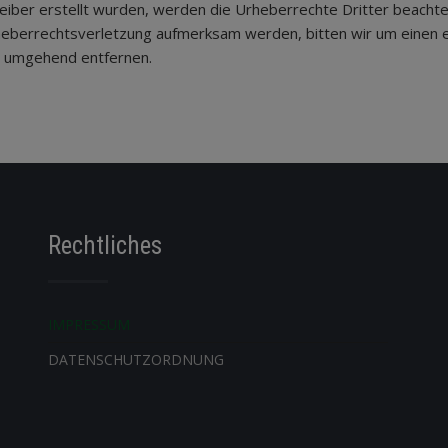
treiber erstellt wurden, werden die Urheberrechte Dritter beachte
Urheberrechtsverletzung aufmerksam werden, bitten wir um eine
e umgehend entfernen.
Rechtliches
IMPRESSUM
DATENSCHUTZORDNUNG