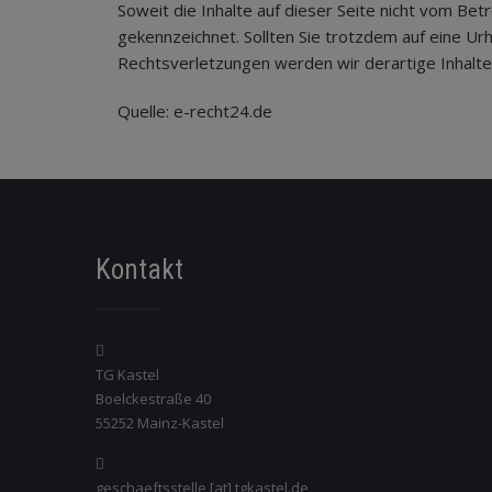
Soweit die Inhalte auf dieser Seite nicht vom Be
gekennzeichnet. Sollten Sie trotzdem auf eine 
Rechtsverletzungen werden wir derartige Inhalt
Quelle: e-recht24.de
Kontakt
TG Kastel
Boelckestraße 40
55252 Mainz-Kastel
geschaeftsstelle [at] tgkastel.de