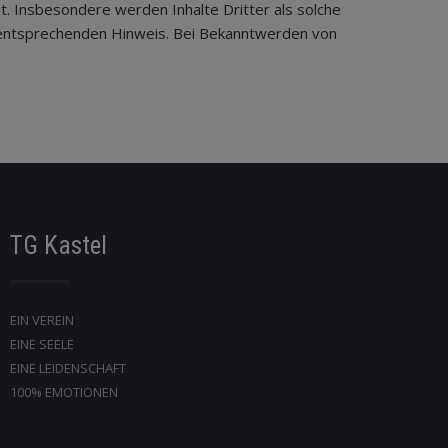
t. Insbesondere werden Inhalte Dritter als solche
n entsprechenden Hinweis. Bei Bekanntwerden von
TG Kastel
EIN VEREIN
EINE SEELE
EINE LEIDENSCHAFT
100% EMOTIONEN