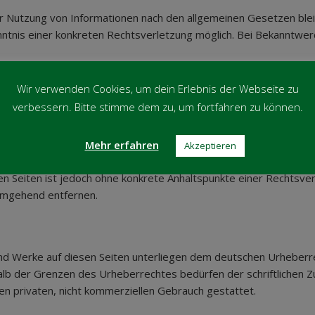
r Nutzung von Informationen nach den allgemeinen Gesetzen blei
enntnis einer konkreten Rechtsverletzung möglich. Bei Bekanntw
Wir verwenden Cookies, um dein Erlebnis der Webseite zu
verbessern. Bitte stimme dem zu, um fortfahren zu können.
Dritter, auf deren Inhalte wir keinen Einfluss haben. Deshalb kö
 Seiten ist stets der jeweilige Anbieter oder Betreiber der Seite
Mehr erfahren
Akzeptieren
verstöße überprüft. Rechtswidrige Inhalte waren zum Zeitpunkt d
kten Seiten ist jedoch ohne konkrete Anhaltspunkte einer Rechtsv
umgehend entfernen.
 und Werke auf diesen Seiten unterliegen dem deutschen Urheberrec
lb der Grenzen des Urheberrechtes bedürfen der schriftlichen Zu
en privaten, nicht kommerziellen Gebrauch gestattet.