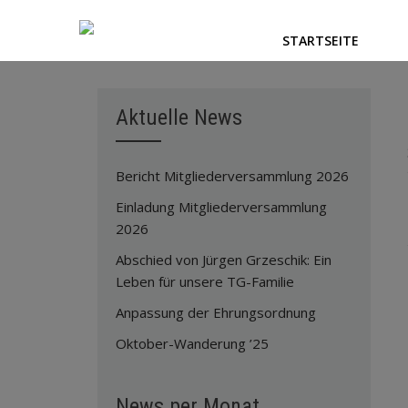
STARTSEITE
Aktuelle News
Bericht Mitgliederversammlung 2026
Einladung Mitgliederversammlung
2026
Abschied von Jürgen Grzeschik: Ein
Leben für unsere TG-Familie
Anpassung der Ehrungsordnung
Oktober-Wanderung ’25
News per Monat