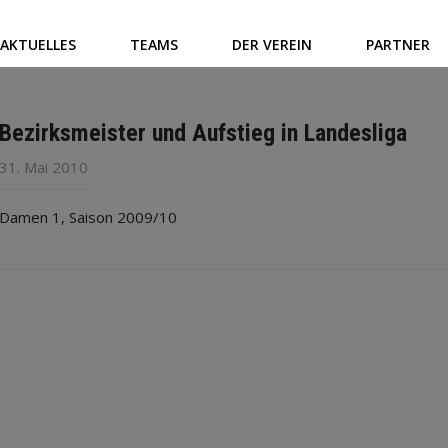
AKTUELLES
TEAMS
DER VEREIN
PARTNER
Bezirksmeister und Aufstieg in Landesliga
31. Mai 2010
Damen 1, Saison 2009/10
Post
navigation