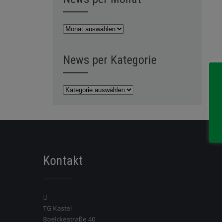
News
per
Monat
News per Kategorie
News
per
Kategorie
Kontakt
TG Kastel
Boelckestraße 40