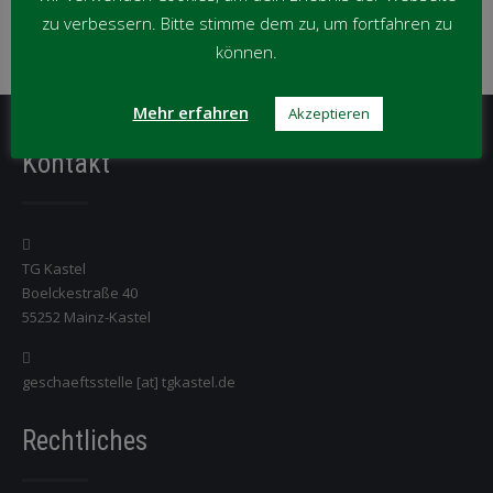
zu verbessern. Bitte stimme dem zu, um fortfahren zu
können.
News
per
Kategorie
Mehr erfahren
Akzeptieren
Kontakt
TG Kastel
Boelckestraße 40
55252 Mainz-Kastel
geschaeftsstelle [at] tgkastel.de
Rechtliches