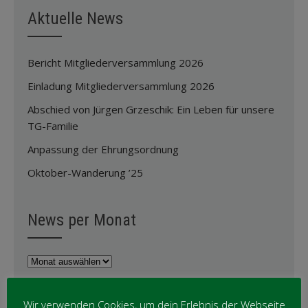
Aktuelle News
Bericht Mitgliederversammlung 2026
Einladung Mitgliederversammlung 2026
Abschied von Jürgen Grzeschik: Ein Leben für unsere
TG-Familie
Anpassung der Ehrungsordnung
Oktober-Wanderung ’25
News per Monat
News
per
Monat
News per Kategorie
Wir verwenden Cookies, um dein Erlebnis der Webseite