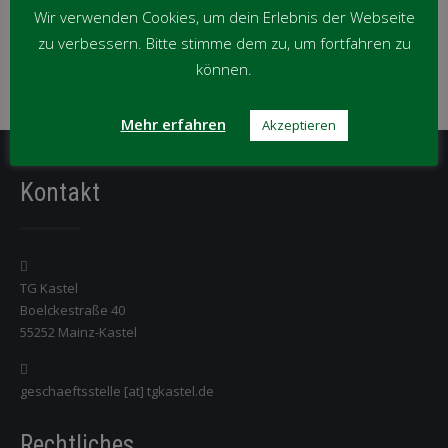
Wir verwenden Cookies, um dein Erlebnis der Webseite
Monat
News per Kategorie
zu verbessern. Bitte stimme dem zu, um fortfahren zu
können.
News
per
Mehr erfahren
Akzeptieren
Kategorie
Kontakt
TG Kastel
Boelckestraße 40
55252 Mainz-Kastel
geschaeftsstelle [at] tgkastel.de
Rechtliches