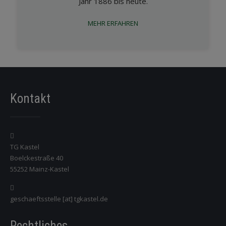
Jahr 1886 bis heute.
MEHR ERFAHREN
Kontakt
TG Kastel
Boelckestraße 40
55252 Mainz-Kastel
geschaeftsstelle [at] tgkastel.de
Rechtliches