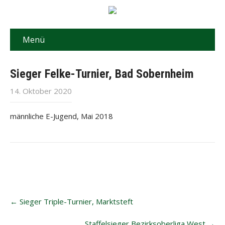
Menü
Sieger Felke-Turnier, Bad Sobernheim
14. Oktober 2020
männliche E-Jugend, Mai 2018
Post
←
Sieger Triple-Turnier, Marktsteft
navigation
Staffelsieger Bezirksoberliga West
→