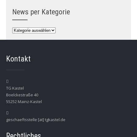
Monat
News per Kategorie
News
per
Kategorie
Kontakt
TG Kastel
Boelckestraße 40
55252 Mainz-Kastel
geschaeftsstelle [at] tgkastel.de
Rechtliches