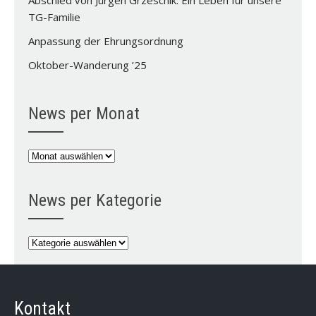
Abschied von Jürgen Grzeschik: Ein Leben für unsere
TG-Familie
Anpassung der Ehrungsordnung
Oktober-Wanderung ’25
News per Monat
News
per
Monat
News per Kategorie
News
per
Kategorie
Kontakt