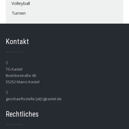
Volleyball
Turnen
Kontakt
TG Kastel
Boelckestraße 40
55252 Mainz-Kastel
geschaeftsstelle [at] tgkastel.de
Rechtliches