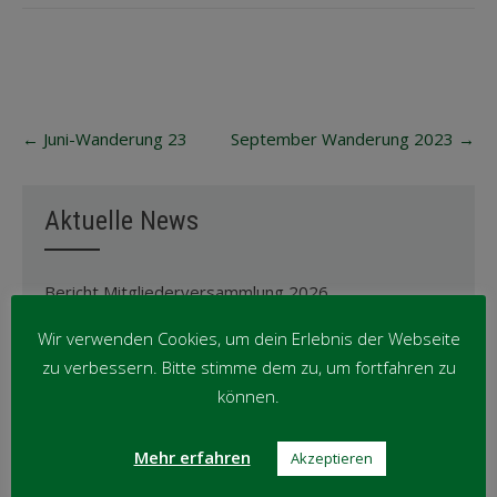
Post
←
Juni-Wanderung 23
September Wanderung 2023
→
navigation
Aktuelle News
Bericht Mitgliederversammlung 2026
Einladung Mitgliederversammlung 2026
Wir verwenden Cookies, um dein Erlebnis der Webseite
zu verbessern. Bitte stimme dem zu, um fortfahren zu
Abschied von Jürgen Grzeschik: Ein Leben für unsere
TG-Familie
können.
Anpassung der Ehrungsordnung
Mehr erfahren
Akzeptieren
Oktober-Wanderung ’25