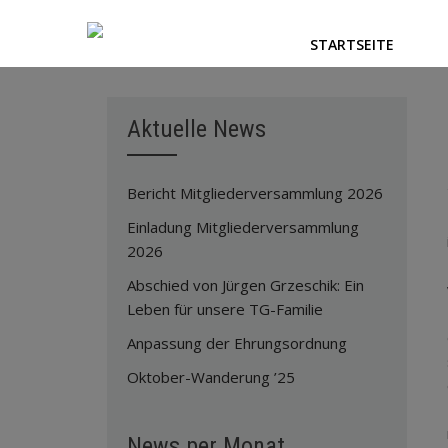
STARTSEITE
Aktuelle News
Bericht Mitgliederversammlung 2026
Einladung Mitgliederversammlung
2026
Abschied von Jürgen Grzeschik: Ein
Leben für unsere TG-Familie
Anpassung der Ehrungsordnung
Oktober-Wanderung ’25
News per Monat