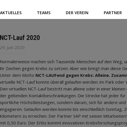
AKTUELLES
TEAMS
DER VEREIN
PARTNER
NCT-Lauf 2020
29. Juni 2020
Normalerweise machen sich Tausende Menschen auf den Weg, um
ihr Zeichen gegen Krebs zu setzen. Aber wie bringt man diese 
Unter dem Motto
NCT-LAUFend gegen Krebs: Alleine. Zusam
virtuelle NCT-Lauf konnte überall gelaufen werden: im Park oder
Den virtuellen NCT-Lauf bestritt man alleine oder in einer klei
der geltenden Kontaktbeschränkungen. Die Strecke hat jeder für s
sportliche Höchstleistungen, sondern darum, sich für andere un
engagieren. Gelaufen werden konnte bis einschließlich Sonntag, 2
Kilometern zu erreichen. Der Partner SAP mit seinen Mitarbeiter
mit 0,50 Euro. Der Erlös kommt innovativen Krebsforschungspro