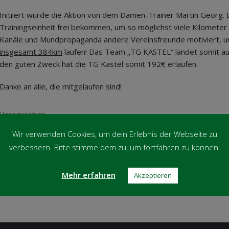
Initiiert wurde die Aktion von dem Damen-Trainer Martin Geörg.
Trainingseinheit frei bekommen, um so möglichst viele Kilomete
Kanäle und Mundpropaganda andere Vereinsfreunde motiviert, un
insgesamt 384km
laufen! Das Team „TG KASTEL“ landet somit au
den guten Zweck hat die TG Kastel somit 192€ erlaufen.
Danke an alle, die mitgelaufen sind!
Vereinsleben
Wir verwenden Cookies, um dein Erlebnis der Webseite zu
verbessern. Bitte stimme dem zu, um fortfahren zu können.
Mehr erfahren
Akzeptieren
Post
←
TG Kastel Badetuch
navigation