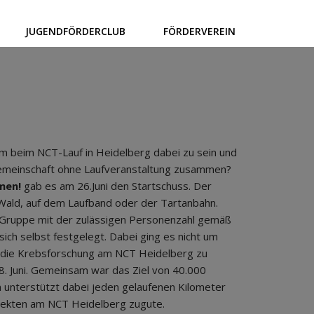
JUGENDFÖRDERCLUB
FÖRDERVEREIN
 beim NCT-Lauf in Heidelberg dabei zu sein und
Gemeinschaft ohne Laufveranstaltung zusammen?
men!
gab es am 26.Juni den Startschuss. Der
 Wald, auf dem Laufband oder der Tartanbahn.
nen Gruppe mit der zulässigen Personenzahl gemäß
ich selbst festgelegt. Dabei ging es nicht um
d die Krebsforschung am NCT Heidelberg zu
8. Juni. Gemeinsam war das Ziel von 40.000
n unterstützt dabei jeden gelaufenen Kilometer
jekten am NCT Heidelberg zugute.