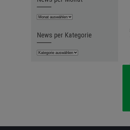
News
per
Monat
News per Kategorie
News
per
Kategorie