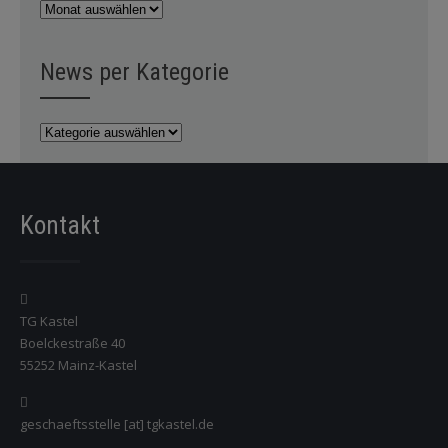
News
per
Monat
News per Kategorie
News
per
Kategorie
Kontakt
TG Kastel
Boelckestraße 40
55252 Mainz-Kastel
geschaeftsstelle [at] tgkastel.de