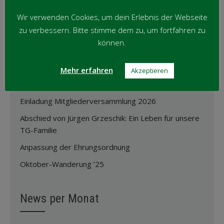
Anpassung der Ehrungsordnung
→
Wir verwenden Cookies, um dein Erlebnis der Webseite
zu verbessern. Bitte stimme dem zu, um fortfahren zu
können.
Aktuelle News
Mehr erfahren
Akzeptieren
Bericht Mitgliederversammlung 2026
Einladung Mitgliederversammlung 2026
Abschied von Jürgen Grzeschik: Ein Leben für unsere
TG-Familie
Anpassung der Ehrungsordnung
Oktober-Wanderung ’25
News per Monat