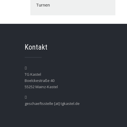
Turnen
Kontakt
TG Kastel
Boelckestraße 40
55252 Mainz-Kastel
geschaeftsstelle [at] tgkastel.de