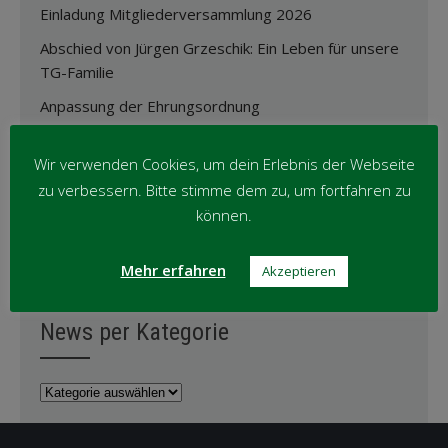
Einladung Mitgliederversammlung 2026
Abschied von Jürgen Grzeschik: Ein Leben für unsere
TG-Familie
Anpassung der Ehrungsordnung
Oktober-Wanderung ’25
Wir verwenden Cookies, um dein Erlebnis der Webseite
zu verbessern. Bitte stimme dem zu, um fortfahren zu
News per Monat
können.
News
Mehr erfahren
Akzeptieren
per
Monat
News per Kategorie
News
per
Kategorie