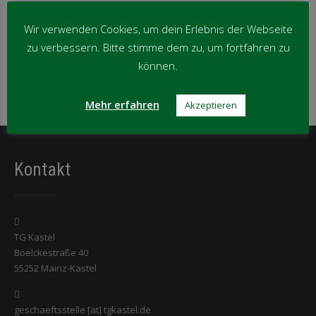
News
Wir verwenden Cookies, um dein Erlebnis der Webseite
per
zu verbessern. Bitte stimme dem zu, um fortfahren zu
Monat
News per Kategorie
können.
News
Mehr erfahren
Akzeptieren
per
Kategorie
Kontakt
TG Kastel
Boelckestraße 40
55252 Mainz-Kastel
geschaeftsstelle [at] tgkastel.de