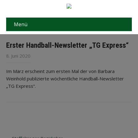
Menü
Erster Handball-Newsletter „TG Express“
8. Juni 2020
Im März erscheint zum ersten Mal der von Barbara
Weinhold publizierte wöchentliche Handball-Newsletter
„TG Express“.
Post