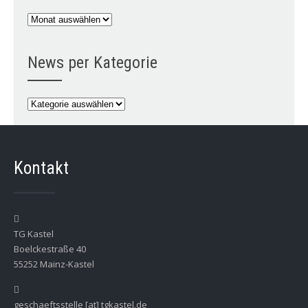
News
per
Monat
News per Kategorie
News
per
Kategorie
Kontakt
TG Kastel
Boelckestraße 40
55252 Mainz-Kastel
geschaeftsstelle [at] tgkastel.de