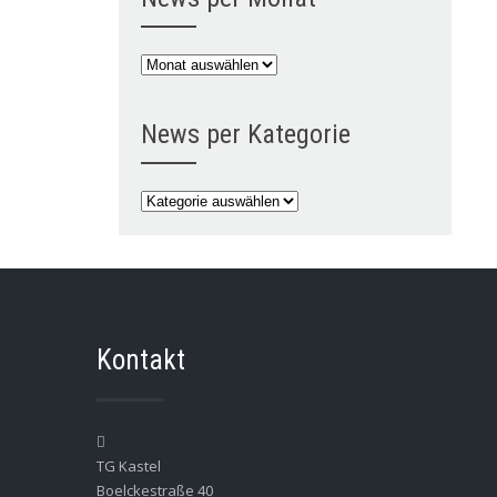
News
per
Monat
News per Kategorie
News
per
Kategorie
Kontakt
TG Kastel
Boelckestraße 40