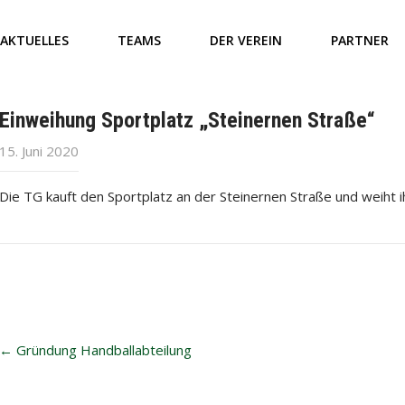
AKTUELLES
TEAMS
DER VEREIN
PARTNER
Einweihung Sportplatz „Steinernen Straße“
15. Juni 2020
Die TG kauft den Sportplatz an der Steinernen Straße und weiht ihn
Post
←
Gründung Handballabteilung
navigation