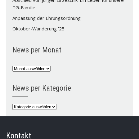
Abschied von Jürgen Grzeschik: Ein Leben für unsere
TG-Familie
Anpassung der Ehrungsordnung
Oktober-Wanderung ’25
News per Monat
News
per
Monat
News per Kategorie
News
per
Kategorie
Kontakt