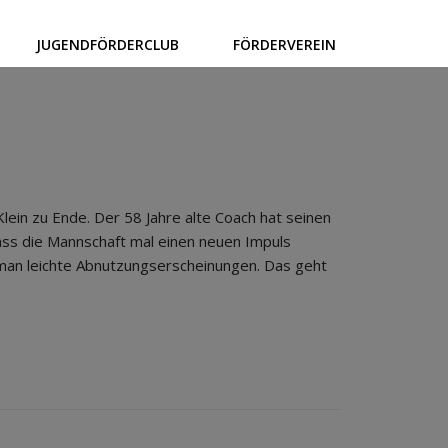
JUGENDFÖRDERCLUB
FÖRDERVEREIN
lein zu Ende. Der 58 Jahre alte Coach hat seinen
dass die Mannschaft mal einen neuen Impuls
t man leichte Abnutzungserscheinungen. Das geht