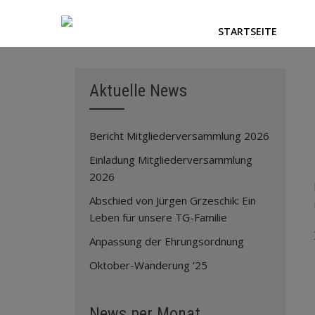
STARTSEITE
Aktuelle News
Bericht Mitgliederversammlung 2026
Einladung Mitgliederversammlung
2026
Abschied von Jürgen Grzeschik: Ein
Leben für unsere TG-Familie
Anpassung der Ehrungsordnung
Oktober-Wanderung ’25
News per Monat