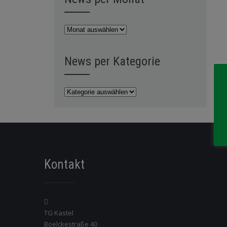
News
per
Monat
News per Kategorie
News
per
Kategorie
Kontakt
TG Kastel
Boelckestraße 40