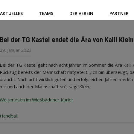
AKTUELLES
TEAMS
DER VEREIN
PARTNER
Bei der TG Kastel endet die Ära von Kalli Klein
29. Januar 2023
Bei der TG Kastel geht nach acht Jahren im Sommer die Ära Kalli K
Rückzug bereits der Mannschaft mitgeteilt. „Ich bin überzeugt, 
braucht. Nach acht wirklich guten und erfolgreichen Jahren merk
mir und auch der Mannschaft so“, sagt Klein.
Weiterlesen im Wiesbadener Kurier
Handball