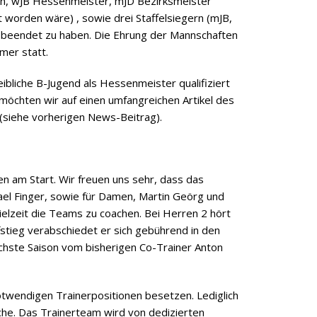
ern, wJB Hessenmeister, mJD Bezirksmeister
t worden wäre) , sowie drei Staffelsiegern (mJB,
,) beendet zu haben. Die Ehrung der Mannschaften
mer statt.
eibliche B-Jugend als Hessenmeister qualifiziert
 möchten wir auf einen umfangreichen Artikel des
(siehe vorherigen News-Beitrag).
n am Start. Wir freuen uns sehr, dass das
hael Finger, sowie für Damen, Martin Geörg und
pielzeit die Teams zu coachen. Bei Herren 2 hört
fstieg verabschiedet er sich gebührend in den
chste Saison vom bisherigen Co-Trainer Anton
notwendigen Trainerpositionen besetzen. Lediglich
che. Das Trainerteam wird von dedizierten