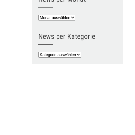
News
per
Monat
News per Kategorie
News
per
Kategorie