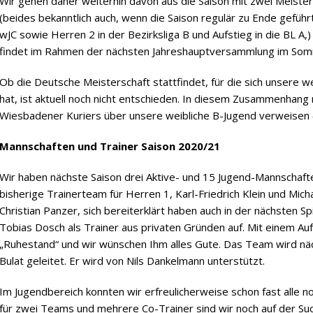
Wir gehen daher weiterhin davon aus die Saison mit zwei Meist
(beides bekanntlich auch, wenn die Saison regulär zu Ende geführ
wJC sowie Herren 2 in der Bezirksliga B und Aufstieg in die BL A
findet im Rahmen der nächsten Jahreshauptversammlung im Som
Ob die Deutsche Meisterschaft stattfindet, für die sich unsere w
hat, ist aktuell noch nicht entschieden. In diesem Zusammenhang
Wiesbadener Kuriers über unsere weibliche B-Jugend verweisen 
Mannschaften und Trainer Saison 2020/21
Wir haben nächste Saison drei Aktive- und 15 Jugend-Mannschafte
bisherige Trainerteam für Herren 1, Karl-Friedrich Klein und Mic
Christian Panzer, sich bereiterklärt haben auch in der nächsten S
Tobias Dosch als Trainer aus privaten Gründen auf. Mit einem Au
„Ruhestand“ und wir wünschen Ihm alles Gute. Das Team wird nä
Bulat geleitet. Er wird von Nils Dankelmann unterstützt.
Im Jugendbereich konnten wir erfreulicherweise schon fast alle 
für zwei Teams und mehrere Co-Trainer sind wir noch auf der Su