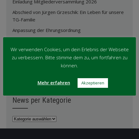
Einladung Mitgliederversammlung 2026
Abschied von Jürgen Grzeschik: Ein Leben für unsere
TG-Familie
Anpassung der Ehrungsordnung
Oktober-Wanderung ’25
Wir verwenden Cookies, um dein Erlebnis der Webseite
zu verbessern. Bitte stimme dem zu, um fortfahren zu
News per Monat
können.
News
Mehr erfahren
Akzeptieren
per
Monat
News per Kategorie
News
per
Kategorie