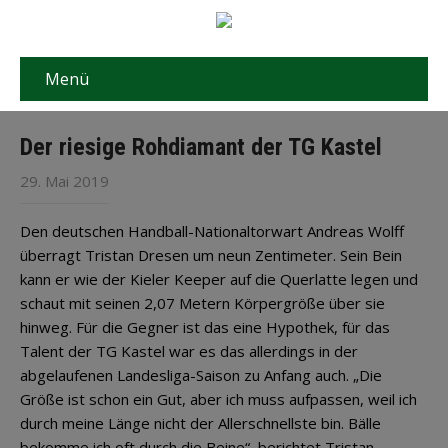
Menü
Der riesige Rohdiamant der TG Kastel
29. Mai 2019
Den deutschen Handball-Nationaltorwart Andreas Wolff
überragt Tristan Dresen um neun Zentimeter. Sein Bein
kann er wie der Kieler Keeper auf die Querlatte legen und
schaut mit seinen 2,07 Metern Körpergröße über sie
hinweg. Für die Gegner ist das eine Hypothek, für das
Talent der TG Kastel war es das allerdings in der
abgelaufenen Landesliga-Saison zu Anfang auch. „Die
Größe ist schon ein Gut, aber ich muss aufpassen, weil ich
durch meine Länge nicht der Allerschnellste bin. Bälle
bekomme ich oft durch die Beine“, berichtet Tristan.