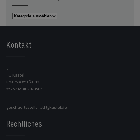
News
per
Kategorie
Kontakt
TG Kastel
Boelckestraße 40
55252 Mainz-Kastel
geschaeftsstelle [at] tgkastel.de
Rechtliches