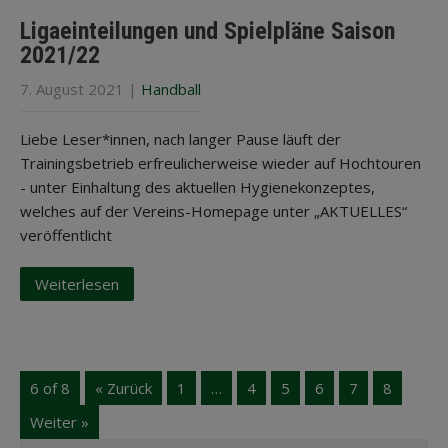
Ligaeinteilungen und Spielpläne Saison
2021/22
7. August 2021
|
Handball
Liebe Leser*innen, nach langer Pause läuft der
Trainingsbetrieb erfreulicherweise wieder auf Hochtouren
- unter Einhaltung des aktuellen Hygienekonzeptes,
welches auf der Vereins-Homepage unter „AKTUELLES“
veröffentlicht
Weiterlesen
6 of 8
« Zurück
1
…
4
5
6
7
8
Weiter »