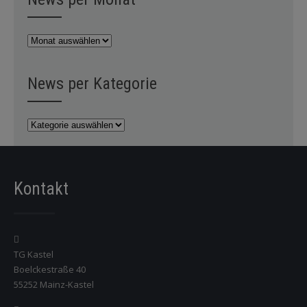
News
per
Monat
News per Kategorie
News
per
Kategorie
Kontakt
TG Kastel
Boelckestraße 40
55252 Mainz-Kastel