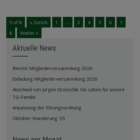
5 of 8
« Zurück
1
…
3
4
5
6
7
8
Weiter »
Aktuelle News
Bericht Mitgliederversammlung 2026
Einladung Mitgliederversammlung 2026
Abschied von Jürgen Grzeschik: Ein Leben für unsere
TG-Familie
Anpassung der Ehrungsordnung
Oktober-Wanderung ’25
News per Monat