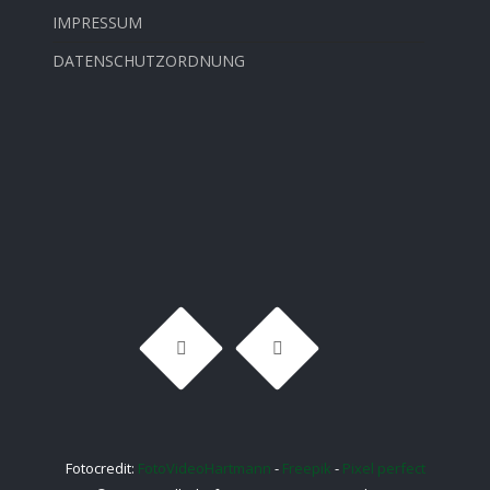
IMPRESSUM
DATENSCHUTZORDNUNG
Fotocredit:
FotoVideoHartmann
-
Freepik
-
Pixel perfect