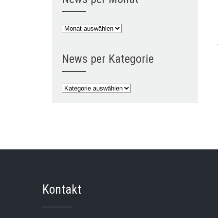
News
per
Monat
News per Kategorie
News
per
Kategorie
Kontakt