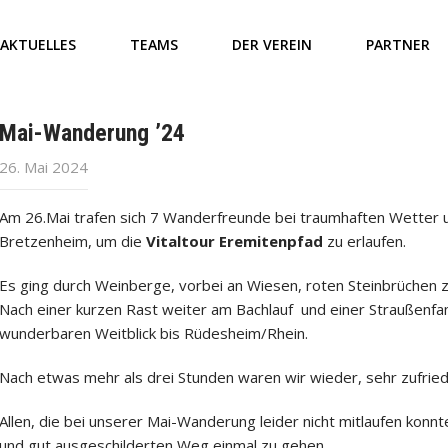
AKTUELLES
TEAMS
DER VEREIN
PARTNER
Mai-Wanderung ’24
26. Mai 2024
Am 26.Mai trafen sich 7 Wanderfreunde bei traumhaften Wetter 
Bretzenheim, um die
Vitaltour Eremitenpfad
zu erlaufen.
Es ging durch Weinberge, vorbei an Wiesen, roten Steinbrüchen 
Nach einer kurzen Rast weiter am Bachlauf und einer Straußenfam
wunderbaren Weitblick bis Rüdesheim/Rhein.
Nach etwas mehr als drei Stunden waren wir wieder, sehr zufr
Allen, die bei unserer Mai-Wanderung leider nicht mitlaufen konn
und gut ausgeschilderten Weg einmal zu gehen.