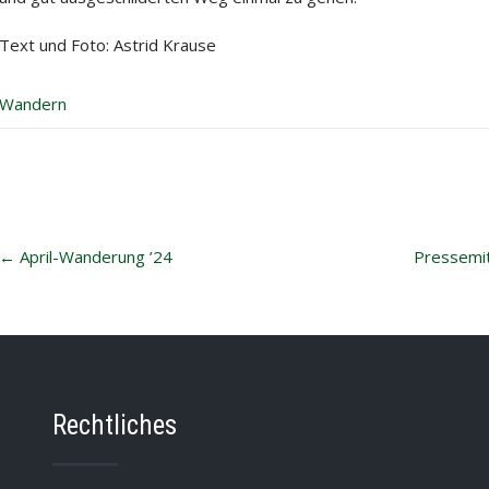
Text und Foto: Astrid Krause
Wandern
Post
←
April-Wanderung ’24
Pressemit
navigation
Rechtliches