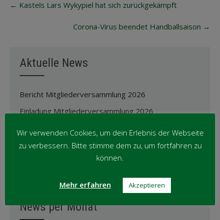
←
Kastels Lars Wykypiel hat sich zurückgekämpft
navigation
Corona-Virus beendet Handballsaison
→
Aktuelle News
Bericht Mitgliederversammlung 2026
Einladung Mitgliederversammlung 2026
Abschied von Jürgen Grzeschik: Ein Leben für unsere
Wir verwenden Cookies, um dein Erlebnis der Webseite
TG-Familie
zu verbessern. Bitte stimme dem zu, um fortfahren zu
Anpassung der Ehrungsordnung
können.
Oktober-Wanderung ’25
Mehr erfahren
Akzeptieren
News per Monat