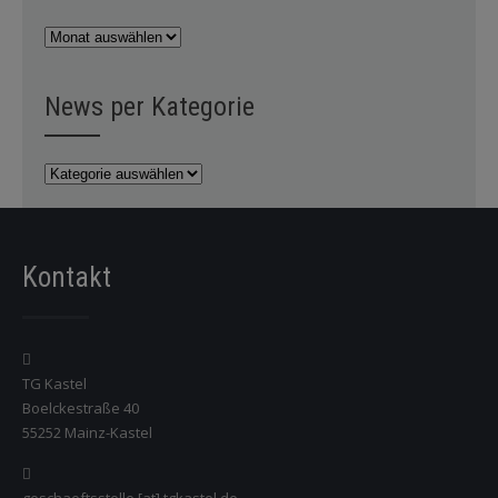
News
per
Monat
News per Kategorie
News
per
Kategorie
Kontakt
TG Kastel
Boelckestraße 40
55252 Mainz-Kastel