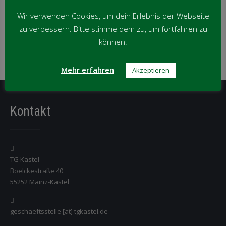
News
per
Wir verwenden Cookies, um dein Erlebnis der Webseite
Monat
zu verbessern. Bitte stimme dem zu, um fortfahren zu
News per Kategorie
können.
News
Mehr erfahren
Akzeptieren
per
Kategorie
Kontakt
TG Kastel
Boelckestraße 40
55252 Mainz-Kastel
geschaeftsstelle [at] tgkastel.de