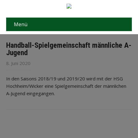
Menü
Handball-Spielgemeinschaft männliche A-
Jugend
8. Juni 2020
In den Saisons 2018/19 und 2019/20 wird mit der HSG
Hochheim/Wicker eine Spielgemeinschaft der männlichen
A-Jugend eingegangen.