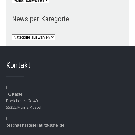
per
Monat
News per Kategorie
News
per
Kategorie
Kontakt
TG Kastel
Boelckestraße 40
55252 Mainz-Kastel
geschaeftsstelle [at] tgkastel.de