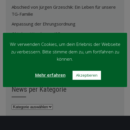
Abschied von Jürgen Grzeschik: Ein Leben für unsere
TG-Familie
Anpassung der Ehrungsordnung
Oktober-Wanderung ’25
Wir verwenden Cookies, um dein Erlebnis der Webseite
zu verbessern. Bitte stimme dem zu, um fortfahren zu
News per Monat
können.
News
Mehr erfahren
Akzeptieren
per
Monat
News per Kategorie
News
per
Kategorie