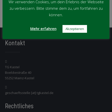
Monat
Wir verwenden Cookies, um dein Erlebnis der Webseite
News per Kategorie
zu verbessern. Bitte stimme dem zu, um fortfahren zu
können.
News
per
Mehr erfahren
Akzeptieren
Kategorie
Kontakt
TG Kastel
Boelckestraße 40
55252 Mainz-Kastel
geschaeftsstelle [at] tgkastel.de
Rechtliches