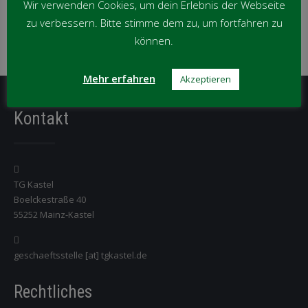
Monat
Wir verwenden Cookies, um dein Erlebnis der Webseite
News per Kategorie
zu verbessern. Bitte stimme dem zu, um fortfahren zu
können.
News
per
Mehr erfahren
Akzeptieren
Kategorie
Kontakt
TG Kastel
Boelckestraße 40
55252 Mainz-Kastel
geschaeftsstelle [at] tgkastel.de
Rechtliches