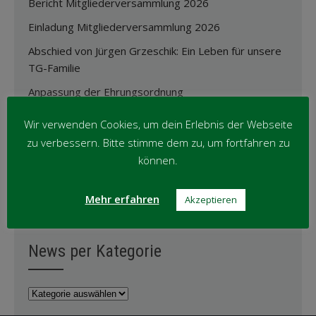
Bericht Mitgliederversammlung 2026
Einladung Mitgliederversammlung 2026
Abschied von Jürgen Grzeschik: Ein Leben für unsere
TG-Familie
Anpassung der Ehrungsordnung
Oktober-Wanderung ’25
Wir verwenden Cookies, um dein Erlebnis der Webseite
zu verbessern. Bitte stimme dem zu, um fortfahren zu
können.
News per Monat
Mehr erfahren
Akzeptieren
News
per
Monat
News per Kategorie
News
per