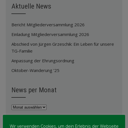
Aktuelle News
Bericht Mitgliederversammlung 2026
Einladung Mitgliederversammlung 2026
Abschied von Jürgen Grzeschik: Ein Leben für unsere
TG-Familie
Anpassung der Ehrungsordnung
Oktober-Wanderung ’25
News per Monat
News
per
Monat
News per Kategorie
Wir verwenden Cookies, um dein Erlebnis der Webseite