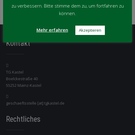
zu verbessern. Bitte stimme dem zu, um fortfahren zu
können.
News
per
Kategorie
Mehr erfahren
Akzeptieren
Kontakt
TG Kastel
Boelckestraße 40
55252 Mainz-Kastel
geschaeftsstelle [at] tgkastel.de
Rechtliches