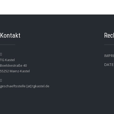
e
e
e
e
e
e
e
t
n
n
n
n
n
n
n
u
n
g
e
Kontakt
Rec
n
IMPR
TG Kastel
DAT
Boelckestraße 40
55252 Mainz-Kastel
geschaeftsstelle [at] tgkastel.de