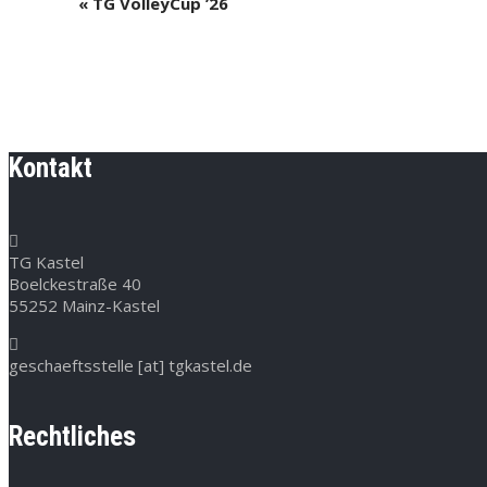
Veranstaltung-
«
TG VolleyCup ’26
Navigation
Kontakt
TG Kastel
Boelckestraße 40
55252 Mainz-Kastel
geschaeftsstelle [at] tgkastel.de
Rechtliches