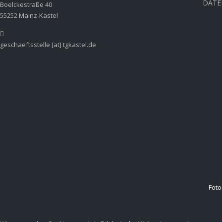
DAT
Boelckestraße 40
g
55252 Mainz-Kastel
a
t
i
o
geschaeftsstelle [at] tgkastel.de
n
Foto