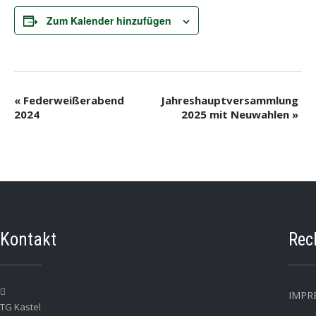
Zum Kalender hinzufügen
V
«
Federweißerabend
Jahreshauptversammlung
e
2024
2025 mit Neuwahlen
»
r
a
n
s
t
a
l
t
u
Kontakt
Rec
n
g
-
N
a
IMPR
v
TG Kastel
i