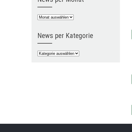
News
per
Monat
News per Kategorie
News
per
Kategorie