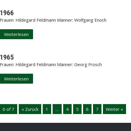
1966
Frauen: Hildegard Feldmann Männer: Wolfgang Enoch
Weiterlesen
1965
Frauen: Hildegard Feldmann Männer: Georg Frosch
Weiterlesen
6 of 7
« Zurück
1
…
4
5
6
7
Weiter »