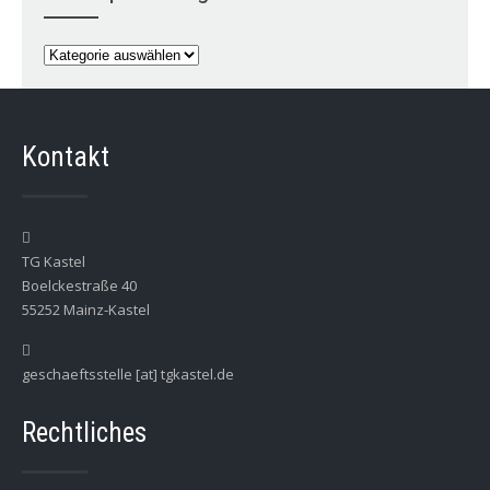
News
per
Kategorie
Kontakt
TG Kastel
Boelckestraße 40
55252 Mainz-Kastel
geschaeftsstelle [at] tgkastel.de
Rechtliches