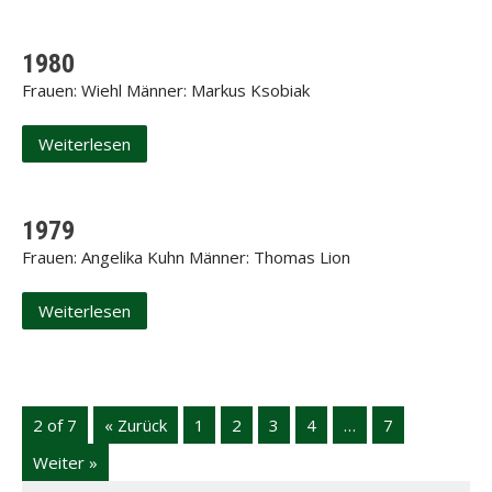
1980
Frauen: Wiehl Männer: Markus Ksobiak
Weiterlesen
1979
Frauen: Angelika Kuhn Männer: Thomas Lion
Weiterlesen
2 of 7
« Zurück
1
2
3
4
…
7
Weiter »