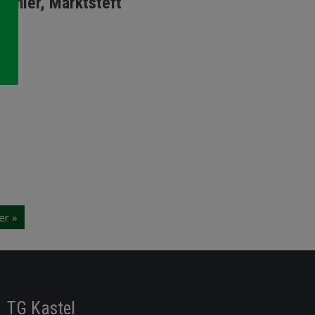
Turnier, Marktsteft
er »
TG Kastel