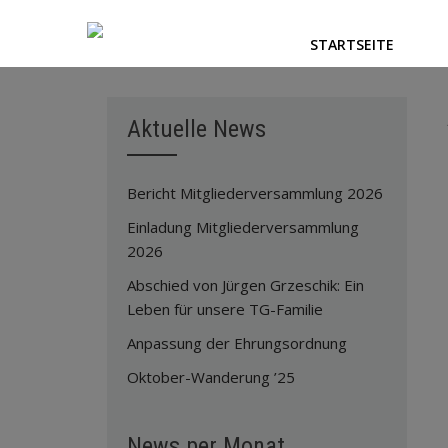
STARTSEITE
Aktuelle News
Bericht Mitgliederversammlung 2026
Einladung Mitgliederversammlung
2026
Abschied von Jürgen Grzeschik: Ein
Leben für unsere TG-Familie
Anpassung der Ehrungsordnung
Oktober-Wanderung ’25
News per Monat