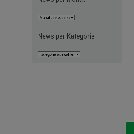
News
per
Monat
News per Kategorie
News
per
Kategorie