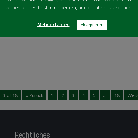
Sieger Triple-
verbessern. Bitte stimme dem zu, um fortfahren zu können.
Herren, Juni 2019
Weiterlesen
Mehr erfahren
Akzeptieren
3 of 18
« Zurück
1
2
3
4
5
…
18
Weit
Rechtliches