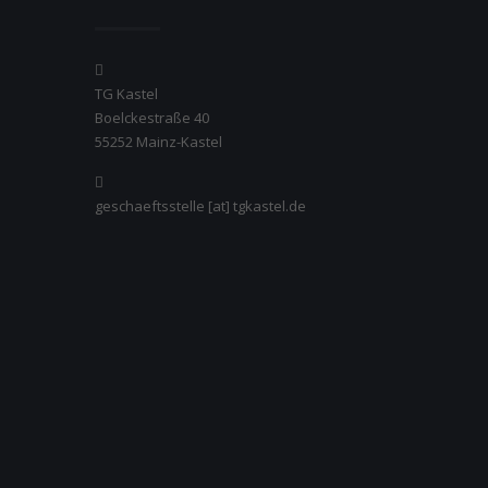
TG Kastel
Boelckestraße 40
55252 Mainz-Kastel
geschaeftsstelle [at] tgkastel.de