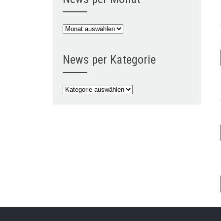
News
per
Monat
News per Kategorie
News
per
Kategorie