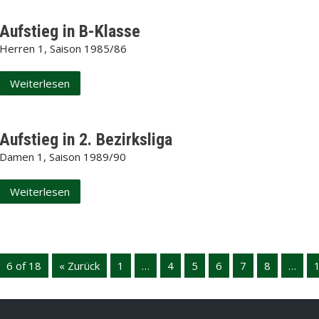
Aufstieg in B-Klasse
Herren 1, Saison 1985/86
Weiterlesen
Aufstieg in 2. Bezirksliga
Damen 1, Saison 1989/90
Weiterlesen
6 of 18
« Zurück
1
…
4
5
6
7
8
…